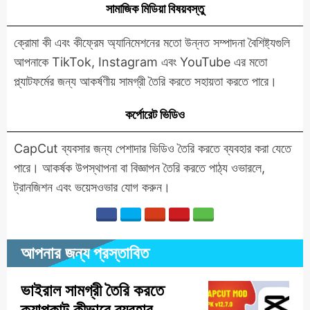
সামাজিক মিডিয়া বিষয়বস্তু
ক্রোমা কী এবং কীফ্রেম অ্যানিমেশনের মতো উন্নত সম্পাদনা বৈশিষ্ট্যগুলি
আপনাকে TikTok, Instagram এবং YouTube এর মতো
প্ল্যাটফর্মের জন্য আকর্ষণীয় সামগ্রী তৈরি করতে সহায়তা করতে পারে।
কর্পোরেট ভিডিও
CapCut ব্যবসার জন্য পেশাদার ভিডিও তৈরি করতে ব্যবহার করা যেতে
পারে। আকর্ষক উপস্থাপনা বা বিজ্ঞাপন তৈরি করতে পাঠ্য ওভারলে,
ট্রানজিশন এবং ভয়েসওভার যোগ করুন।
আপনার জন্য প্রস্তাবিত
ভাইরাল সামগ্রী তৈরি করতে
ক্যাপকাট কীভাবে ব্যবহার