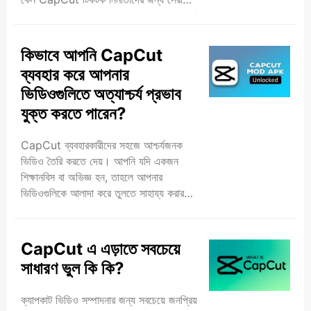
পছন্দ। CapCut বিনামূল্যে CapCut সম্পর্কে
..
কিভাবে আপনি CapCut
ব্যবহার করে আপনার
ভিডিওগুলিতে অত্যাশ্চর্য প্রভাব
যুক্ত করতে পারেন?
CapCut ব্যবহারকারীদের সহজে আশ্চর্যজনক
ভিডিও তৈরি করতে দেয়। আপনি যদি একজন
শিক্ষানবিস বা অভিজ্ঞ হন, তাহলে আপনার
ভিডিওগুলিকে আলাদা করে তুলতে সাহায্য করার
জন্য CapCut-এর সহজ টুল রয়েছে৷ এর সেরা
বৈশিষ্ট্যগুলির ..
CapCut এ এড়াতে সবচেয়ে
সাধারণ ভুল কি কি?
ক্যাপকাট ভিডিও সম্পাদনার জন্য সবচেয়ে জনপ্রিয়