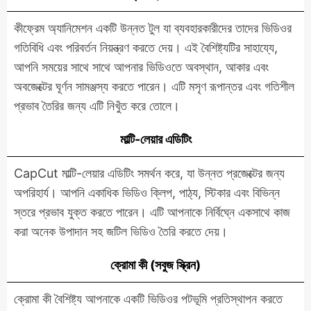
কীফ্রেম অ্যানিমেশন একটি উন্নত টুল যা ব্যবহারকারীদের তাদের ভিডিওর
গতিবিধি এবং পরিবর্তন নিয়ন্ত্রণ করতে দেয়। এই বৈশিষ্ট্যটির সাহায্যে,
আপনি সময়ের সাথে সাথে আপনার ভিডিওতে অবস্থান, আকার এবং
অবজেক্টের ঘূর্ণন সামঞ্জস্য করতে পারেন। এটি মসৃণ রূপান্তর এবং গতিশীল
প্রভাব তৈরির জন্য এটি নিখুঁত করে তোলে।
মাল্টি-লেয়ার এডিটিং
CapCut মাল্টি-লেয়ার এডিটিং সমর্থন করে, যা উন্নত প্রজেক্টের জন্য
অপরিহার্য। আপনি একাধিক ভিডিও ক্লিপ, পাঠ্য, স্টিকার এবং বিভিন্ন
স্তরে প্রভাব যুক্ত করতে পারেন। এটি আপনাকে নির্বিঘ্নে একসাথে কাজ
করা অনেক উপাদান সহ জটিল ভিডিও তৈরি করতে দেয়।
ক্রোমা কী (সবুজ স্ক্রিন)
ক্রোমা কী বৈশিষ্ট্য আপনাকে একটি ভিডিওর পটভূমি প্রতিস্থাপন করতে