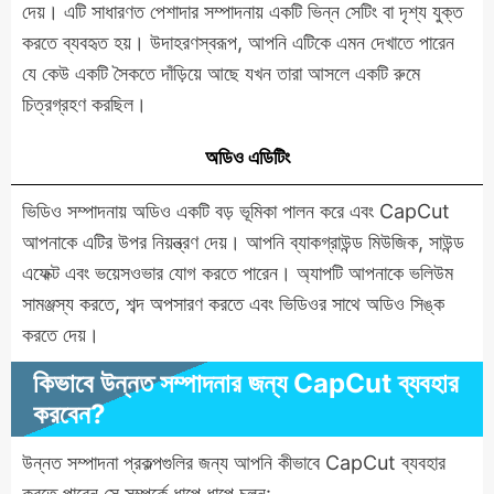
দেয়। এটি সাধারণত পেশাদার সম্পাদনায় একটি ভিন্ন সেটিং বা দৃশ্য যুক্ত
করতে ব্যবহৃত হয়। উদাহরণস্বরূপ, আপনি এটিকে এমন দেখাতে পারেন
যে কেউ একটি সৈকতে দাঁড়িয়ে আছে যখন তারা আসলে একটি রুমে
চিত্রগ্রহণ করছিল।
অডিও এডিটিং
ভিডিও সম্পাদনায় অডিও একটি বড় ভূমিকা পালন করে এবং CapCut
আপনাকে এটির উপর নিয়ন্ত্রণ দেয়। আপনি ব্যাকগ্রাউন্ড মিউজিক, সাউন্ড
এফেক্ট এবং ভয়েসওভার যোগ করতে পারেন। অ্যাপটি আপনাকে ভলিউম
সামঞ্জস্য করতে, শব্দ অপসারণ করতে এবং ভিডিওর সাথে অডিও সিঙ্ক
করতে দেয়।
কিভাবে উন্নত সম্পাদনার জন্য CapCut ব্যবহার
করবেন?
উন্নত সম্পাদনা প্রকল্পগুলির জন্য আপনি কীভাবে CapCut ব্যবহার
করতে পারেন সে সম্পর্কে ধাপে ধাপে চলুন: