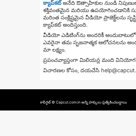
క్యాప్‌కట్
అనేది ఔత్సాహికుల నుండి నిపుణ
శక్తివంతమైన మరియు ఉపయోగించడానికి సులభమ
మరింత సంక్లిష్టమైన వీడియో ప్రాజెక్ట్‌లను సృష్
క్యాప్‌కట్ అందిస్తుంది.
వీడియో ఎడిటింగ్‌ను అందరికీ అందుబాటులోకి 
ఎవరైనా తమ సృజనాత్మక ఆలోచనలను అందమైన
మా లక్ష్యం.
ప్రపంచవ్యాప్తంగా మిలియన్ల మంది వినియోగద
విచారణల కోసం, దయచేసి
help@capcut
కాపీరైట్ © Capcut.com.in అన్ని హక్కులు ప్రత్యేకించబడ్డాయి