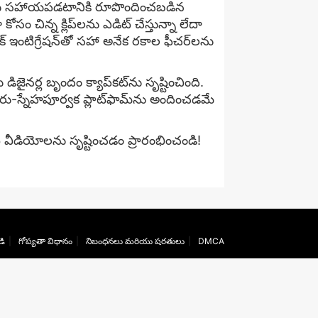
లకు సహాయపడటానికి రూపొందించబడిన
న్న క్లిప్‌లను ఎడిట్ చేస్తున్నా లేదా
్యూజిక్ ఇంటిగ్రేషన్‌తో సహా అనేక రకాల ఫీచర్‌లను
ైనర్ల బృందం క్యాప్‌కట్‌ను సృష్టించింది.
స్నేహపూర్వక ప్లాట్‌ఫామ్‌ను అందించడమే
ీ వీడియోలను సృష్టించడం ప్రారంభించండి!
డి
గోప్యతా విధానం
నిబంధనలు మరియు షరతులు
DMCA