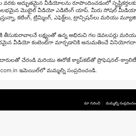
ుల వరకు అద్భుతమైన వీడియోలను రూపొందించడంలో సృష్టికర్త
ైన మొబైల్ వీడియో ఎడిటింగ్ యాప్. మీరు సోషల్ మీడియా కోసం చి
టిస్తున్నా, కటింగ్, ట్రిమ్మింగ్, ఎఫెక్ట్‌లు, ట్రాన్సిషన్‌లు మరియు మ
తీసుకురావాలనే లక్ష్యంతో ఉన్న అభిరుచి గల డెవలపర్లు మరియు డిజ
 వీడియో కంటెంట్‌గా మార్చడానికి అనుమతించే వినియోగదారు-
ారులతో చేరండి మరియు ఈరోజే క్యాప్‌కట్‌తో ప్రొఫెషనల్-క్వాలిట
.com.in
ఇమెయిల్‌లో మమ్మల్ని సంప్రదించండి.
మా గురించి
మమ్మల్ని సంప్రదించం