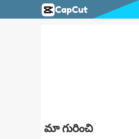
మా గురించి